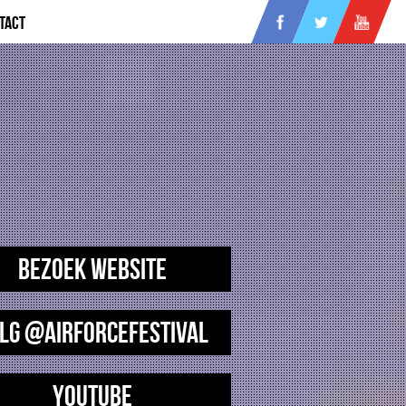
tact
Bezoek website
lg @AirforceFestival
YouTube