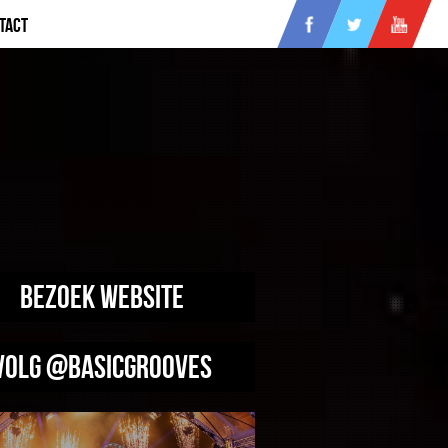
tact
Bezoek website
Volg @BasicGrooves